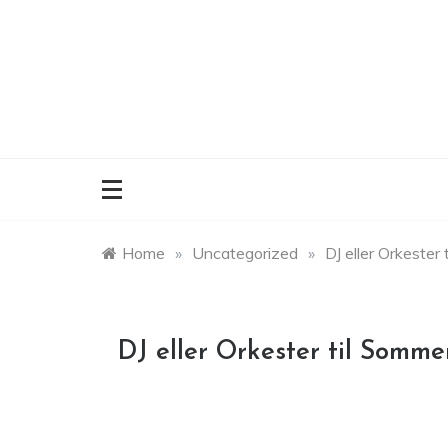
Skip
to
content
Home
»
Uncategorized
»
DJ eller Orkester
DJ eller Orkester til Somme