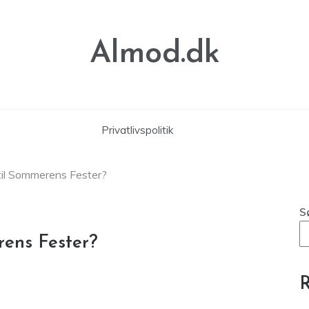
Almod.dk
Privatlivspolitik
 til Sommerens Fester?
S
rens Fester?
R