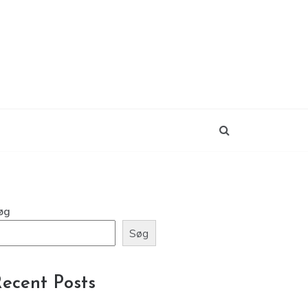
øg
Søg
ecent Posts