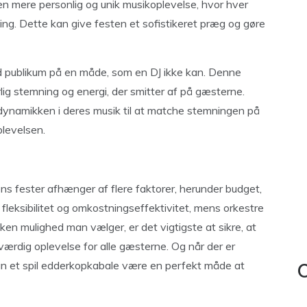
en mere personlig og unik musikoplevelse, hvor hver
kning. Dette kan give festen et sofistikeret præg og gøre
d publikum på en måde, som en DJ ikke kan. Denne
lig stemning og energi, der smitter af på gæsterne.
dynamikken i deres musik til at matche stemningen på
plevelsen.
ns fester afhænger af flere faktorer, herunder budget,
fleksibilitet og omkostningseffektivitet, mens orkestre
lken mulighed man vælger, er det vigtigste at sikre, at
ærdig oplevelse for alle gæsterne. Og når der er
an et spil edderkopkabale være en perfekt måde at
C