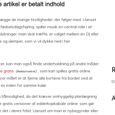
anlægge de mange festligheder, der følger med. Uanset
fødselsdagsfejring, spiller musik en central rolle i at
utninger, man skal træffe, er valget mellem en DJ eller
 og ulemper, som vi vil dykke ned i her.
ter, kan man også finde underholdning på andre måder.
e gratis
, som kan spilles gratis online.
vor målet er at fjerne alle kortene fra bordet ved at
D
 es inden for samme kulør.
 og tålmodighed, da det kræver omhyggelig planlægning
A
e gratis versioner af edderkopkabale online, som gør
de det i deres fritid. Uanset om man er nybegynder eller